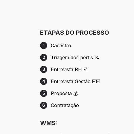
ETAPAS DO PROCESSO
Cadastro
1
Etapa 1: Cadastro
Triagem dos perfis 📝
2
Etapa 2: Triagem dos perfis 📝
Entrevista RH ☑️
3
Etapa 3: Entrevista RH ☑️
Entrevista Gestão ☑️☑️
4
Etapa 4: Entrevista Gestão ☑️☑️
Proposta 💰
5
Etapa 5: Proposta 💰
Contratação
6
Etapa 6: Contratação
WMS: