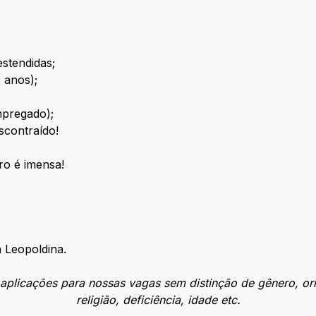
estendidas;
6 anos);
mpregado);
scontraído!
ro é imensa!
a Leopoldina.
licações para nossas vagas sem distinção de gênero, orien
religião, deficiência, idade etc.