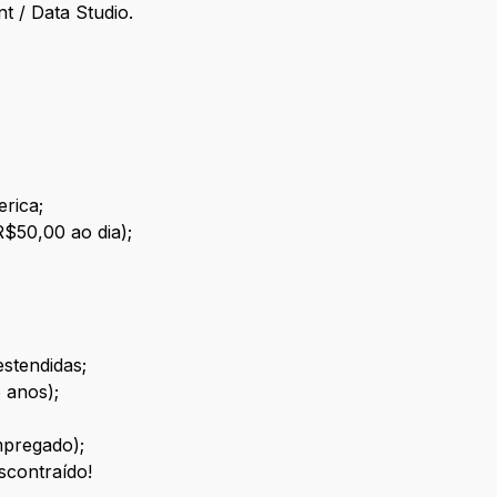
 / Data Studio.
rica;
R$50,00 ao dia);
estendidas;
6 anos);
mpregado);
scontraído!