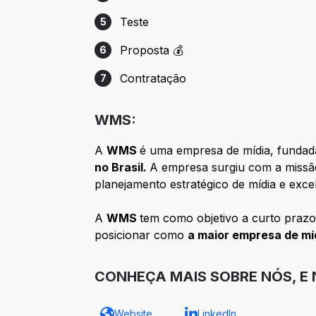
Etapa 4: Entrevista Gestão ☑️☑️
Teste
5
Etapa 5: Teste
Proposta 💰
6
Etapa 6: Proposta 💰
Contratação
7
Etapa 7: Contratação
WMS:
A
WMS
é uma empresa de mídia, fundada
no Brasil.
A empresa surgiu com a missão
planejamento estratégico de mídia e exc
A
WMS
tem como objetivo a curto prazo
posicionar como
a maior empresa de míd
CONHEÇA MAIS SOBRE NÓS, E
Website
LinkedIn