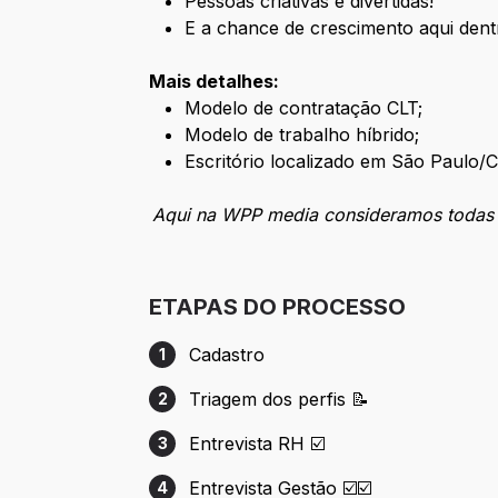
Pessoas criativas e divertidas!
E a chance de crescimento aqui dent
Mais detalhes:
Modelo de contratação CLT;
Modelo de trabalho híbrido;
Escritório localizado em São Paulo/Cu
Aqui na WPP media consideramos todas as
ETAPAS DO PROCESSO
Cadastro
1
Etapa 1: Cadastro
Triagem dos perfis 📝
2
Etapa 2: Triagem dos perfis 📝
Entrevista RH ☑️
3
Etapa 3: Entrevista RH ☑️
Entrevista Gestão ☑️☑️
4