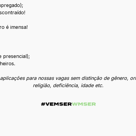
mpregado);
scontraído!
ro é imensa!
 presencial);
heiros.
licações para nossas vagas sem distinção de gênero, orien
religião, deficiência, idade etc.