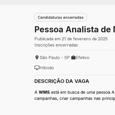
Candidaturas encerradas
Pessoa Analista de 
Publicada em 21 de fevereiro de 2025
Inscrições encerradas
São Paulo - SP
Efetivo
Local de trabalho: São Paulo - SP
Tipo de vaga: Efetivo
Híbrido
Modelo de trabalho: Híbrido
DESCRIÇÃO DA VAGA
A
WMS
está em busca de uma pessoa Anal
campanhas, criar campanhas nas principai