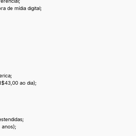
erencial;
 de mídia digital;
rica;
R$43,00 ao dia);
estendidas;
6 anos);