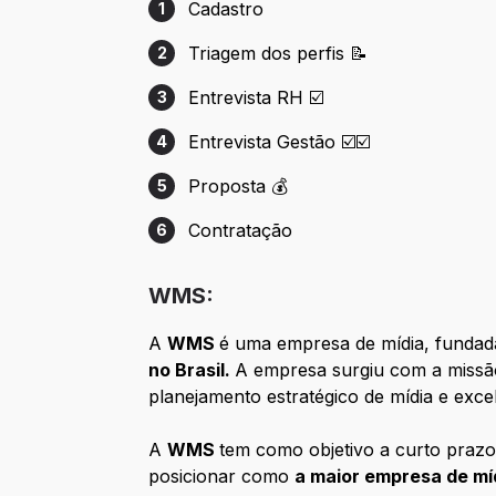
Cadastro
1
Etapa 1: Cadastro
Triagem dos perfis 📝
2
Etapa 2: Triagem dos perfis 📝
Entrevista RH ☑️
3
Etapa 3: Entrevista RH ☑️
Entrevista Gestão ☑️☑️
4
Etapa 4: Entrevista Gestão ☑️☑️
Proposta 💰
5
Etapa 5: Proposta 💰
Contratação
6
Etapa 6: Contratação
WMS:
A
WMS
é uma empresa de mídia, fundada
no Brasil.
A empresa surgiu com a missão
planejamento estratégico de mídia e exc
A
WMS
tem como objetivo a curto prazo
posicionar como
a maior empresa de míd